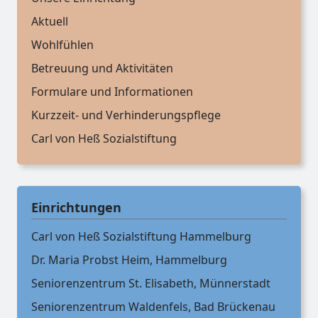
Aktuell
Wohlfühlen
Betreuung und Aktivitäten
Formulare und Informationen
Kurzzeit- und Verhinderungspflege
Carl von Heß Sozialstiftung
Einrichtungen
Carl von Heß Sozialstiftung Hammelburg
Dr. Maria Probst Heim, Hammelburg
Seniorenzentrum St. Elisabeth, Münnerstadt
Seniorenzentrum Waldenfels, Bad Brückenau