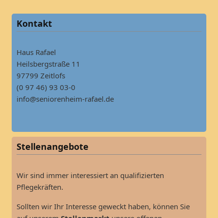
Kontakt
Haus Rafael
Heilsbergstraße 11
97799 Zeitlofs
(0 97 46) 93 03-0
info@seniorenheim-rafael.de
Stellenangebote
Wir sind immer interessiert an qualifizierten
Pflegekräften.
Sollten wir Ihr Interesse geweckt haben, können Sie